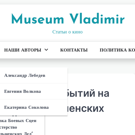
Museum Vladimir
Статьи о кино
НАШИ АВТОРЫ
КОНТАКТЫ
ПОЛИТИКА К
ета И
Антагониста В
Александр Лебедев
ерство
льменских Дел’:
орических событий на
Евгения Волкова
тивостоит
осприятие
 Франшизы:
 Героям
н Ли Сиквел
 неджентельменских
Екатерина Соколова
ерства
о И Создание
ные Эффекты И
Сюжета
льменских Дел’
вка Боевых Сцен
ерство
стерство
льменских Дел’:
 ‘Министерство
льменских Дел’