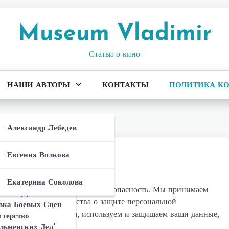
Museum Vladimir
Статьи о кино
НАШИ АВТОРЫ
КОНТАКТЫ
ПОЛИТИКА К
ета И
Антагониста В
Александр Лебедев
ерство
льменских Дел’:
альности
Евгения Волкова
тивостоит
осприятие
 Франшизы:
 Героям
н Ли Сиквел
Екатерина Соколова
ерства
вашу конфиденциальность и безопасность. Мы принимаем
о И Создание
ные Эффекты И
Сюжета
льменских Дел’
юдения законодательства о защите персональной
вка Боевых Сцен
ерство
яет, как мы собираем, используем и защищаем ваши данные,
стерство
льменских Дел’:
 ‘Министерство
льменских Дел’