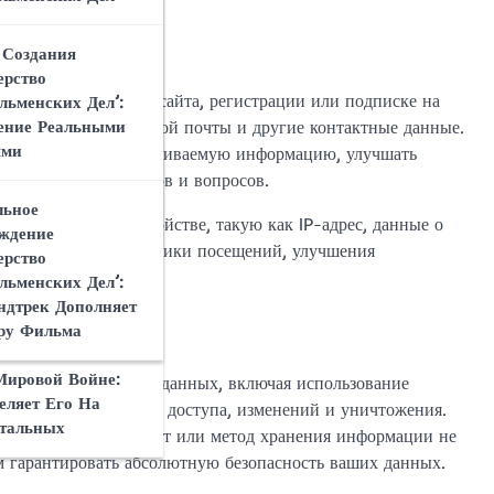
ает Фильм
льменских Дел’
ным В Жанре
риятие Секретных
 Создания
ого Боевика
й Второй
ерство
й Войны
нам при посещении сайта, регистрации или подписке на
льменских Дел’:
нри Кавилла В
мя, адрес электронной почты и другие контактные данные.
ение Реальными
ерство
 Критиков И
ями
доставлять вам запрашиваемую информацию, улучшать
льменских Дел’:
й На
оводу ваших интересов и вопросов.
ёр Воплотил
ерство
ьное
гента
ацию о вашем устройстве, такую как IP-адрес, данные о
льменских Дел’:
ждение
тзывов
ся для анализа статистики посещений, улучшения
ерство
и.
льменских Дел’:
ие ‘Министерство
ндтрек Дополняет
льменских Дел’ С
ру Фильма
 Фильмами О
Мировой Войне:
безопасности ваших данных, включая использование
еляет Его На
санкционированного доступа, изменений и уничтожения.
тальных
 данных через интернет или метод хранения информации не
м гарантировать абсолютную безопасность ваших данных.