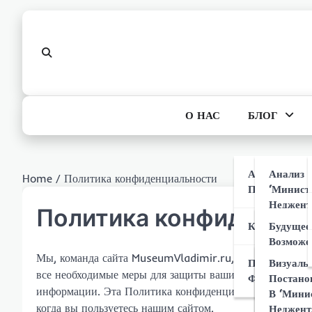
Skip
to
content
О НАС
БЛОГ
Анализ Сюж
Анализ 
Home
Политика конфиденциальности
Персонажей
‘Минист
Неджент
Политика конфиденци
Кто Про
Критика И В
Будущее
Главным
Возможе
‘Минист
Мы, команда сайта MuseumVladimir.ru, высоко ценим 
Производств
Визуаль
Анализ 
Неджент
все необходимые меры для защиты ваших данных и собл
Фильма
Постано
‘Минист
информации. Эта Политика конфиденциальности объясн
В ‘Мини
Неджент
когда вы пользуетесь нашим сайтом.
Влияние
Неджент