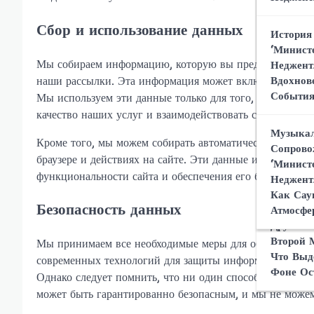
Что Дел
Неджент
Уникаль
Сбор и использование данных
На Восп
История
Шпионск
Операци
‘Минист
Мирово
Мы собираем информацию, которую вы предоставляете 
Неджент
Роль Ге
наши рассылки. Эта информация может включать ваше и
Вдохнов
‘Минист
Реакция
Событи
Мы используем эти данные только для того, чтобы пре
Неджент
Зрителе
качество наших услуг и взаимодействовать с вами по п
Как Акт
‘Минист
Музыкал
Образ А
Кроме того, мы можем собирать автоматическую информ
Неджент
Сопрово
Обзор О
браузере и действиях на сайте. Эти данные используют
‘Минист
функциональности сайта и обеспечения его безопасност
Неджент
Сравнен
Как Сау
Безопасность данных
Неджент
Атмосфе
Другими
Второй 
Мы принимаем все необходимые меры для обеспечения 
Что Выд
современных технологий для защиты информации от не
Фоне Ос
Однако следует помнить, что ни один способ передачи
может быть гарантированно безопасным, и мы не може