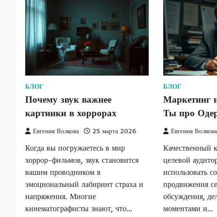
БЛОГ
БЛОГ
Почему звук важнее
Маркетинг 
картинки в хоррорах
Ты про Оде
Евгения Волкова
25 марта 2026
Евгения Волков
Когда вы погружаетесь в мир
Качественный 
хоррор-фильмов, звук становится
целевой аудито
вашим проводником в
использовать с
эмоциональный лабиринт страха и
продвижения се
напряжения. Многие
обсуждения, де
кинематографисты знают, что…
моментами и…