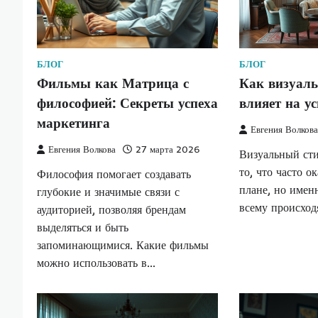
БЛОГ
БЛОГ
Фильмы как Матрица с
Как визуал
философией: Секреты успеха
влияет на у
маркетинга
Евгения Волков
Евгения Волкова
27 марта 2026
Визуальный сти
то, что часто о
Философия помогает создавать
плане, но именн
глубокие и значимые связи с
всему происхо
аудиторией, позволяя брендам
выделяться и быть
запоминающимися. Какие фильмы
можно использовать в…