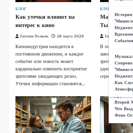
Что Дел
Неджент
Уникаль
БЛОГ
БЛОГ
На Восп
История
Шпионск
Как утечки влияют на
Маркетинг 
Операци
‘Минист
интерес к кино
Ты про оде
Мирово
Неджент
Роль Ге
Вдохнов
Евгения Волкова
28 марта 2026
Евгения Волков
‘Минист
Реакция
Событи
Неджент
Киноиндустрия находится в
В последние го
Зрителе
Как Акт
‘Минист
постоянном движении, и каждое
завоевал сердц
Музыкал
Образ А
Неджент
событие или новость может
зрителей по вс
Сопрово
Обзор О
кардинально изменить восприятие
удивительно, в
‘Минист
Неджент
зрителями ожидающих релиз.
сериал предлаг
Сравнен
Как Сау
Утечки информации становятся…
Неджент
Атмосфе
Другими
Второй 
Что Выд
Фоне Ос