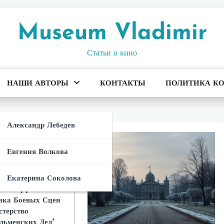
Museum Vladimir
Статьи о кино
НАШИ АВТОРЫ
КОНТАКТЫ
ПОЛИТИКА К
ета И
Антагониста В
Александр Лебедев
ерство
льменских Дел’:
Евгения Волкова
тивостоит
осприятие
 Франшизы:
 Героям
н Ли Сиквел
Екатерина Соколова
ерства
о И Создание
ные Эффекты И
Сюжета
льменских Дел’
вка Боевых Сцен
ерство
стерство
льменских Дел’:
 ‘Министерство
льменских Дел’