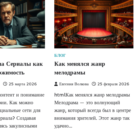
БЛОГ
на Сериалы как
Как менялся жанр
ржимость
мелодрамы
а
25 марта 2026
Евгения Волкова
25 февраля 2026
контент и понимание
htmlКак менялся жанр мелодрамы
рии. Как можно
Мелодрама — это волнующий
оциальные сети для
жанр, который всегда был в центре
риала? Создавая
внимания зрителей. Этот жанр так
лясь закулисными
удачно…