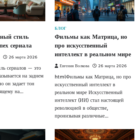
БЛОГ
ьный стиль
Фильмы как Матрица, но
спех сериала
про искусственный
интеллект в реальном мире
а
26 марта 2026
Евгения Волкова
26 марта 2026
ль сериалов — это
казывается на заднем
htmlФильмы как Матрица, но про
о он задает тон
искусственный интеллект в
дящему на…
реальном мире Искусственный
интеллект (ИИ) стал настоящей
революцией в обществе,
пронизывая различные…