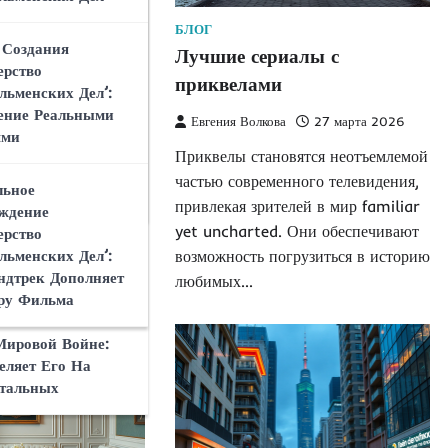
ает Фильм
льменских Дел’
ным В Жанре
БЛОГ
риятие Секретных
 Создания
ого Боевика
на Сериалы как
Лучшие сериалы с
й Второй
ерство
ржимость
приквелами
й Войны
льменских Дел’:
нри Кавилла В
ение Реальными
а
28 марта 2026
Евгения Волкова
27 марта 2026
ерство
 Критиков И
ями
льменских Дел’:
ды формат сериалов
Приквелы становятся неотъемлемой
й На
ёр Воплотил
ерство
а миллионов
частью современного телевидения,
ьное
гента
льменских Дел’:
ему миру. Это не
привлекая зрителей в мир familiar
ждение
тзывов
едь каждый новый
yet uncharted. Они обеспечивают
ерство
льменских Дел’:
ает…
возможность погрузиться в историю
ие ‘Министерство
ндтрек Дополняет
любимых…
льменских Дел’ С
ру Фильма
 Фильмами О
Мировой Войне:
еляет Его На
тальных