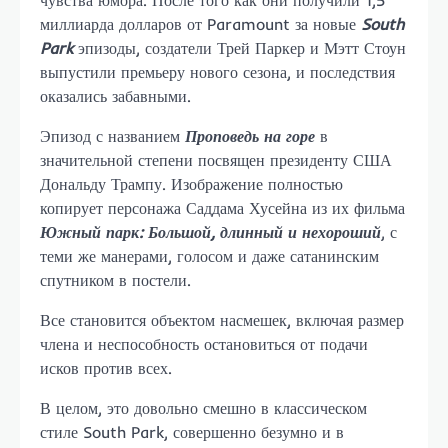
чувства юмора. После того как они получили 1,5
миллиарда долларов от Paramount за новые
South
Park
эпизоды, создатели Трей Паркер и Мэтт Стоун
выпустили премьеру нового сезона, и последствия
оказались забавными.
Эпизод с названием
Проповедь на горе
в
значительной степени посвящен президенту США
Дональду Трампу. Изображение полностью
копирует персонажа Саддама Хусейна из их фильма
Южный парк: Большой, длинный и нехороший
, с
теми же манерами, голосом и даже сатанинским
спутником в постели.
Все становится объектом насмешек, включая размер
члена и неспособность остановиться от подачи
исков против всех.
В целом, это довольно смешно в классическом
стиле South Park, совершенно безумно и в