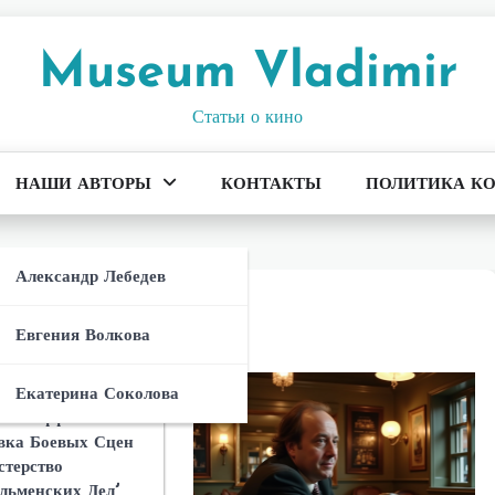
Museum Vladimir
Статьи о кино
НАШИ АВТОРЫ
КОНТАКТЫ
ПОЛИТИКА К
ета И
Антагониста В
Александр Лебедев
жи
ерство
льменских Дел’:
Евгения Волкова
тивостоит
осприятие
 Франшизы:
 Героям
н Ли Сиквел
Екатерина Соколова
ерства
о И Создание
ные Эффекты И
Сюжета
льменских Дел’
вка Боевых Сцен
ерство
стерство
льменских Дел’:
 ‘Министерство
льменских Дел’