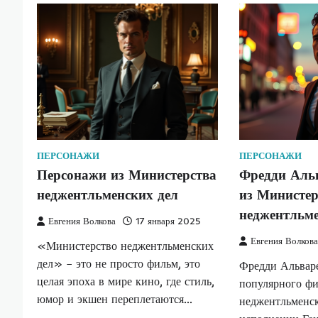
ПЕРСОНАЖИ
ПЕРСОНАЖИ
Персонажи из Министерства
Фредди Аль
неджентльменских дел
из Министер
неджентльме
Евгения Волкова
17 января 2025
Евгения Волков
«Министерство неджентльменских
дел» – это не просто фильм, это
Фредди Альваре
целая эпоха в мире кино, где стиль,
популярного ф
юмор и экшен переплетаются…
неджентльменск