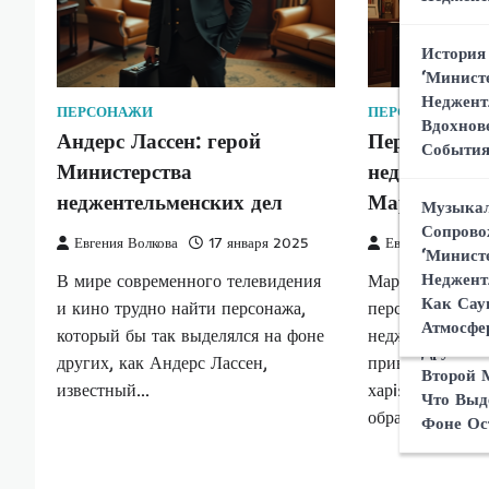
Что Дел
Неджент
Уникаль
На Восп
История
Шпионск
Операци
‘Минист
Мирово
Неджент
ПЕРСОНАЖИ
ПЕРСОНАЖИ
Роль Ге
Вдохнов
Андерс Лассен: герой
Персонаж из
‘Минист
Реакция
Событи
Неджент
Министерства
неджентельм
Зрителе
Как Акт
‘Минист
неджентельменских дел
Марджори 
Музыкал
Образ А
Неджент
Сопрово
Евгения Волкова
17 января 2025
Евгения Волков
Обзор О
‘Минист
Неджент
В мире современного телевидения
Марджори Стюа
Сравнен
Как Сау
и кино трудно найти персонажа,
персонаж сериа
Неджент
Атмосфе
который бы так выделялся на фоне
неджентельменс
Другими
других, как Андерс Лассен,
привлекает вни
Второй 
известный…
харismatic и н
Что Выд
образ складыва
Фоне Ос