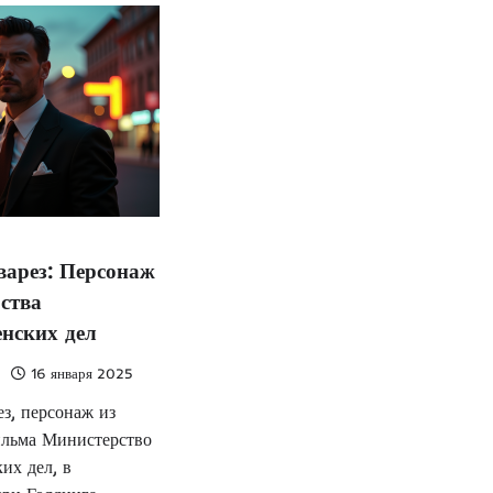
варез: Персонаж
ства
нских дел
а
16 января 2025
з, персонаж из
ильма Министерство
их дел, в