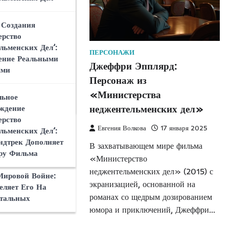
ает Фильм
льменских Дел’
ным В Жанре
риятие Секретных
 Создания
ого Боевика
й Второй
ерство
й Войны
льменских Дел’:
ПЕРСОНАЖИ
нри Кавилла В
ение Реальными
 ‘Министерство
Джеффри Эпплярд:
ерство
 Критиков И
ями
льменских Дел’:
енских дел’:
Персонаж из
й На
ёр Воплотил
ерство
Стюарт
«Министерства
ьное
гента
льменских Дел’:
неджентельменских дел»
ждение
а
17 января 2025
тзывов
ерство
Евгения Волкова
17 января 2025
льменских Дел’:
рт, незаменимый
ие ‘Министерство
ндтрек Дополняет
ла ‘Министерство
В захватывающем мире фильма
льменских Дел’ С
ру Фильма
ких дел’,
«Министерство
 Фильмами О
мание своей
неджентельменских дел» (2015) с
Мировой Войне:
епростой судьбой. Её
экранизацией, основанной на
еляет Его На
ется из множества…
романах со щедрым дозированием
тальных
юмора и приключений, Джеффри…